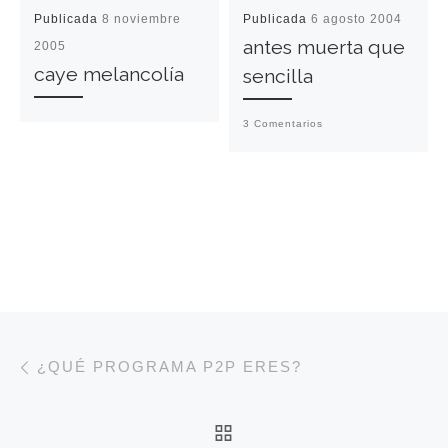
Publicada
8 noviembre
Publicada
6 agosto 2004
antes muerta que
2005
caye melancolía
sencilla
3 Comentarios
Navegación de entradas
Entrada anterior
¿QUÉ PROGRAMA P2P ERES?
VOLVER A LA LISTA 