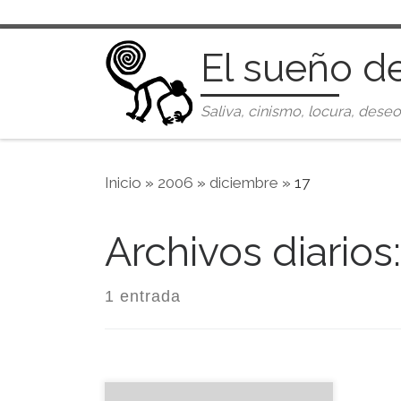
Saltar al contenido
El sueño d
Saliva, cinismo, locura, deseo
Inicio
»
2006
»
diciembre
»
17
Archivos diarios
1 entrada