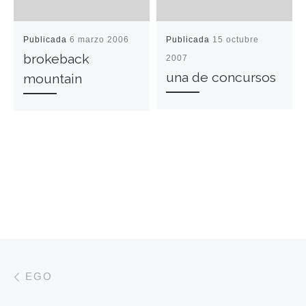
Publicada
6 marzo 2006
Publicada
15 octubre
brokeback
2007
una de concursos
mountain
Navegación de entradas
Entrada anterior
EGO