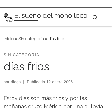
Saltar al contenido
El sueño del mono loco
Searc
Me
Inicio
»
Sin categoría
»
días frios
SIN CATEGORÍA
días frios
por
diego
|
Publicada
12 enero 2006
Estoy días son más frios y por las
mañanas cruzo Mérida por una autovía