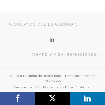
Navegación de entradas
Entrada anterior
ALQUILANDO QUE ES GERUNDIO…
VOLVER A LA LISTA 
E
TIEMPO Y VIDA: REFLEXIONES
© 2026
El sueño del mono loco
– Todos los derechos
reservados
Funciona con
WP
– Diseñado con el
Tema Customizr