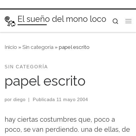
Saltar al contenido
El sueño del mono loco
Searc
Me
Inicio
»
Sin categoría
»
papel escrito
SIN CATEGORÍA
papel escrito
por
diego
|
Publicada
11 mayo 2004
hay ciertas costumbres que, poco a
poco, se van perdiendo. una de ellas, de