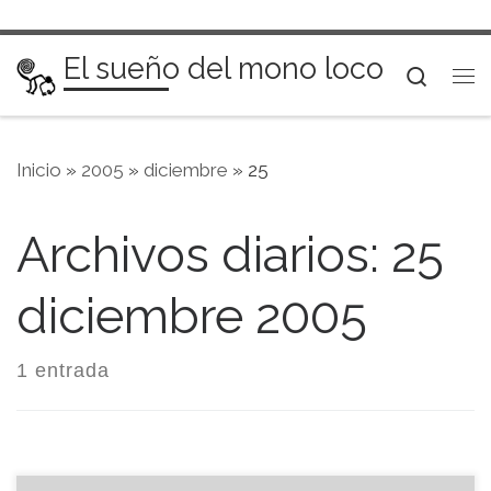
Saltar al contenido
El sueño del mono loco
Searc
Me
Inicio
»
2005
»
diciembre
»
25
Archivos diarios:
25
diciembre 2005
1 entrada