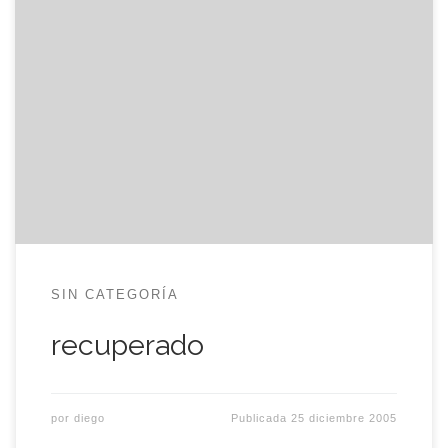
El sueño del mono loco está recuperado, o bueno,
casi recuperado. Después de rebuscar en lo más
profundo de mi mente todos y cada uno de los
cambios que le había hecho a la plantilla del
weblog, todas las pijadas y tonterías que en su
momento consideré importantes (auténticas
memeces […]
SIN CATEGORÍA
recuperado
por
diego
Publicada
25 diciembre 2005