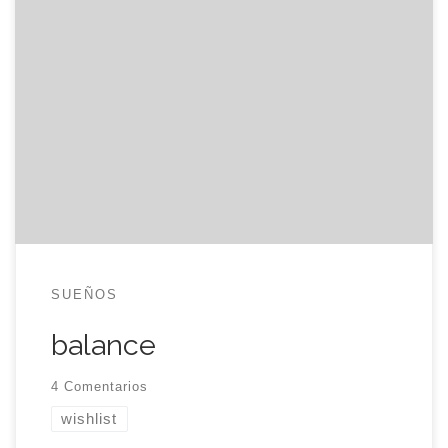
Otro año más que llega a su fin y otra lista de
cosas por hacer a la que enfrentarse. Si me fijo en
la lista que elaboré a principios de este año, veo
que practicamente ha sido cumplida para mi
satisfacción y sorpresa. Por ello, porque parece
que sirven y […]
SUEÑOS
balance
4 Comentarios
wishlist