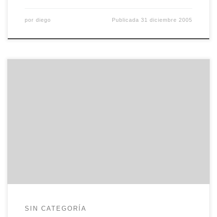
por
diego
Publicada
31 diciembre 2005
Desde hoy y para ayudar a indo a realizar mejores
digestiones de la base de datos, este humilde
servidor incorpora el plugin wp-cache para
Wordpress, de Ricardo Galli. Así por alto, este
plugin cachea (guarda copias de) las páginas y
muestra la copia en vez de volver a generar la […]
SIN CATEGORÍA