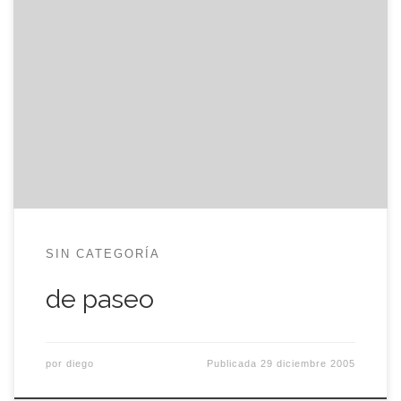
Hoy que media España estará bajo cero me voy
de viaje a Valladolid, a visitar a ele y a disfrutar con
su compañía y su charla. Y en la carretera,
precausiónnn amigo condustor, la senda e
peligrosaaaaaa…
SIN CATEGORÍA
de paseo
por
diego
Publicada
29 diciembre 2005