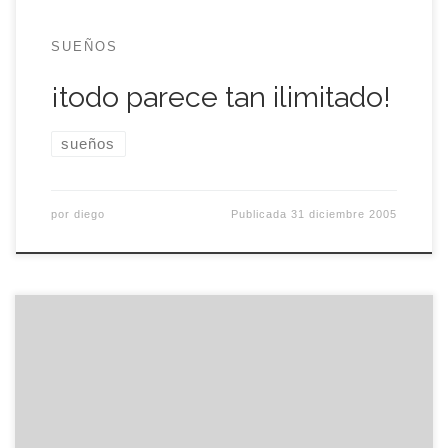
SUEÑOS
¡todo parece tan ilimitado!
sueños
por
diego
Publicada
31 diciembre 2005
Ya escuché la primera rima del año que vendrá:
¡Feliz 2006, los fumadores os jodeís!. Hay que
reconocer que no es tan gráfica como la del año
actual, pero tiene sentido. Estos días, estos