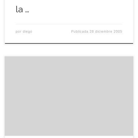
la …
por
diego
Publicada
28 diciembre 2005
Acabo de hacer la encuesta chorras de la semana
y me arroja un interesante resultado: si fuese
superhéroe sería el hombre plancha, o lo que es lo
mismo Iron Man. Your results:You are Iron Man Iron
Man 90% Green Lantern 80% Supergirl 75% Robin
70% Catwoman 70% Spider-Man 65% Wonder […]