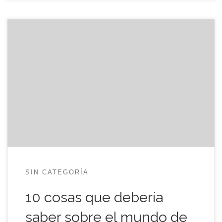
Mamá, esta entrada, aunque técnica es de lectura
obligatoria para tí ;). ¡Ah! y si de paso visitas la web
que está enlazada al final, vienen pormenorizados
todos los puntos de una manera ágil, inteligente y
muy obvia. Yo, personalmente, los suscribo todos
y cada uno de ellos, explicaciones inclusive. […]
SIN CATEGORÍA
10 cosas que debería
saber sobre el mundo de