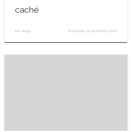
caché
por
diego
Publicada
31 diciembre 2005
Como no sabemos cuando vamos a morir,
llegamos a creer que la vida es un pozo
inagotable. Sin embargo, todo sucede un cierto
número de veces y no demasiadas. ¿En cuantas
ocasiones te vendrá a la memoria aquella tarde
de tu infancia? Una tarde que ha marcado el resto
de […]