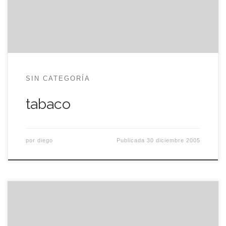
últimos diez días me encuentro con dos vecinos
en el portal, siempre a eso de las […]
SIN CATEGORÍA
tabaco
por
diego
Publicada
30 diciembre 2005