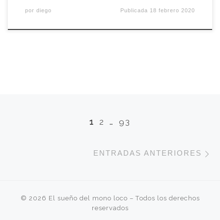
por
diego
Publicada
18 febrero 2020
Navegación de entradas
1
2
…
93
E
ENTRADAS ANTERIORES
© 2026
El sueño del mono loco
– Todos los derechos
reservados