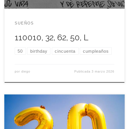
SUEÑOS
110010, 32, 62, 50, L
50
birthday
cincuenta
cumpleaños
por
diego
Publicada
3 marzo 2026
Sinceramente, cuando hace un par de meses vi en
la agenda que el blog cumplía veinte años y me
propuse escribir una entrada conmemorativa, no