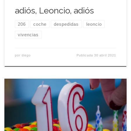
adiós, Leoncio, adiós
206
coche
despedidas
leoncio
vivencias
por
diego
Publicada
30 abril 2021
Dieciseis años escribiendo en El sueño del mono
loco, en el mono loco según algunos amigos. Este
año no voy a hacer la típica entrada donde
recopilas el número total de entradas, el número
de comentarios ni ninguna otra estadística más