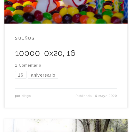
destinada a acariciar el ego que a otra cosa. […]
SUEÑOS
10000, 0x20, 16
1 Comentario
16
aniversario
por
diego
Publicada
10 mayo 2020