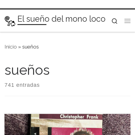
Saltar al contenido
El sueño del mono loco
Searc
Me
Inicio
»
sueños
sueños
741 entradas
―Volví a leer sus dos páginas ayer por la