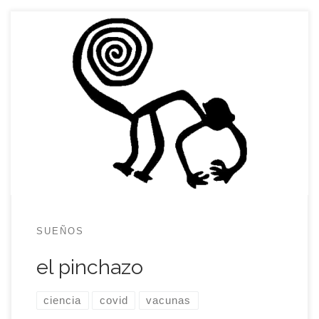
Fue un pinchazo rápido, duró un segundo y
apenas me dio tiempo a sentir la aguja. Admito
que me sentí decepcionado por la brevedad del
instante más trascendente para mi en el último
año y medio porque, si la duración del pinchazo
hubiese sido proporcional a su importancia, ese
segundo, […]
SUEÑOS
el pinchazo
ciencia
covid
vacunas