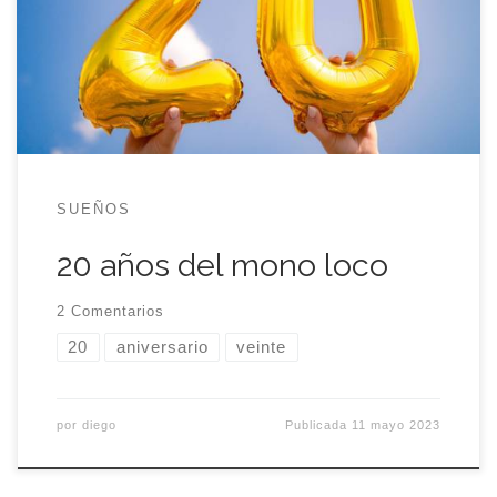
pensé que fuese a ser tan difícil. Creía que como
se trata de una fecha tan redonda, el texto saldría
sólo y esta entrada conmemorativa […]
SUEÑOS
20 años del mono loco
2 Comentarios
20
aniversario
veinte
por
diego
Publicada
11 mayo 2023