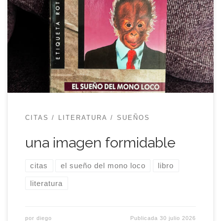
noche.Me miró como si me dispusiera a decir algo
que él tendría que refutar.―¿Sí?―Sí, y pensé de
repente en la frase de Rossif a propósito de la
teoría de la evalución.―¿Cuál?―«¿Y si el hombre
no fuera más que el sueño de […]
CITAS
LITERATURA
SUEÑOS
una imagen formidable
citas
el sueño del mono loco
libro
literatura
por
diego
Publicada
30 julio 2026