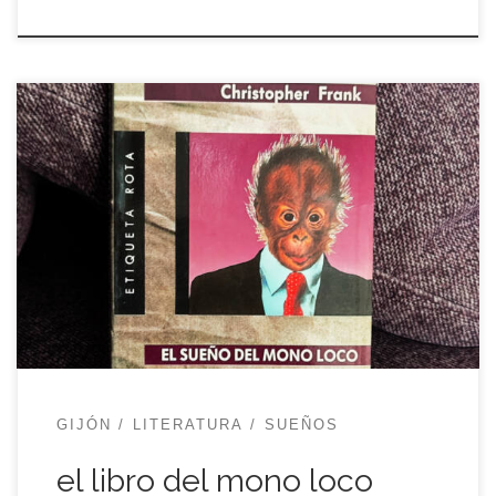
Todo blog tiene tres elementos identificativos (al
menos los alojados en WordPress) y, en este blog
dos de ellos llevan inalterados desde el primer día,
allá por 2003. Uno es el título, que lo copié
descaradamente de una película de Fernando
Trueba que había visto unos meses antes. Por el
[…]
GIJÓN
LITERATURA
SUEÑOS
el libro del mono loco