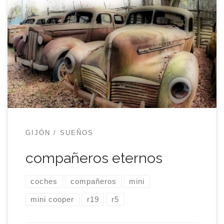
Cuando yo era pequeño, allá por los ochenta, los
coches ocupaban un espacio muy importante en
el imaginario colectivo, casi a la misma altura que
la televisión. Había uno por familia y era
considerado un miembro más, uno útil porque
llevaba y traía al resto de miembros allá donde
hiciera […]
GIJÓN
SUEÑOS
compañeros eternos
coches
compañeros
mini
mini cooper
r19
r5