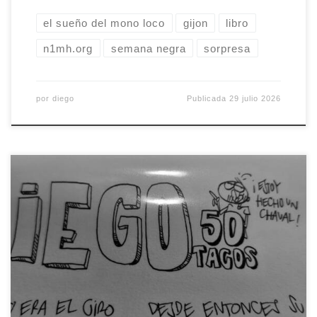
el sueño del mono loco
gijon
libro
n1mh.org
semana negra
sorpresa
por
diego
Publicada
29 julio 2026
Hoy cumplo cincuenta años. Medio siglo que, en
mi cabeza, no ha sucedido porque la imagen que
tengo de mi mismo es la de los veintitantos o los
treinta y pocos. Básicamente, cada vez que miro
en un espejo me aplico un filtro que quita arrugas,
otro que quita canas […]