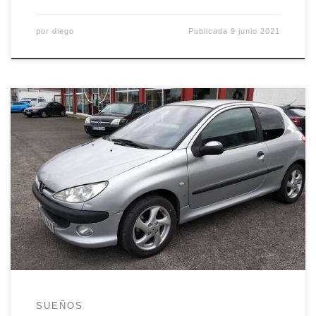
por
diego
Publicada
9 junio 2021
Hoy ha tocado despedirse de Leoncio
definitivamente porque a mediodía el hermanín y
mi padre lo han llevado al desguace. Si
despedirme del Cinco me llevó un fin de semana
completo, esta despedida ha sido amarga, triste,
remota y breve. No sé si pedirle al hermanín que
se despida de […]
SUEÑOS