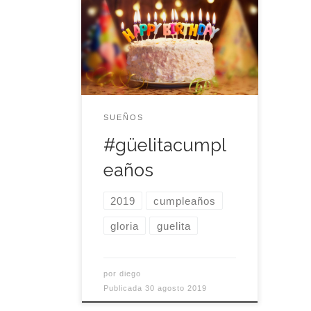
SUEÑOS
#güelitacumpl
eaños
2019
cumpleaños
gloria
guelita
por
diego
Publicada
30 agosto 2019