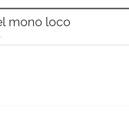
el mono loco
…