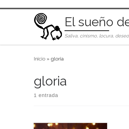
Saltar al contenido
El sueño d
Saliva, cinismo, locura, deseo
Inicio
»
gloria
gloria
1 entrada