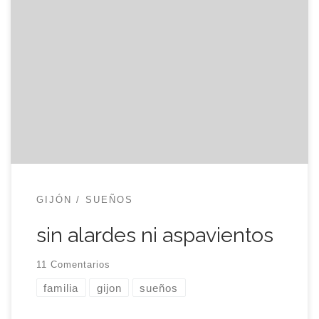
Mi familia es una tribu. Creo que ya lo había dicho
por aquí pero no está de más repetirlo. Nos
movemos como esas bandadas de estorninos
que vuelan entre los árboles, al unísono y movidos
por las mismas necesidades. Cuando necesitas
algo sabes que puedes contar con docena y
media […]
GIJÓN
SUEÑOS
sin alardes ni aspavientos
11 Comentarios
familia
gijon
sueños