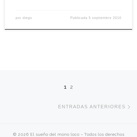
por
diego
Publicada
5 septiembre 2010
Navegación de entradas
1
2
E
ENTRADAS ANTERIORES
© 2026
El sueño del mono loco
– Todos los derechos