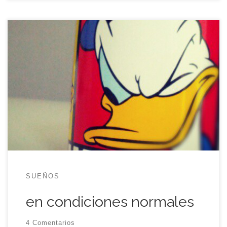
eme me ha hecho ver que llevo varios días de un
mal humor patente, hosco y áspero y que trato
mal a todo aquel que me dirige la palabra. Es muy
probable, eme rara vez se equivoca en este tipo
de juicios. Así que si has tenido la desgracia de […]
SUEÑOS
en condiciones normales
4 Comentarios