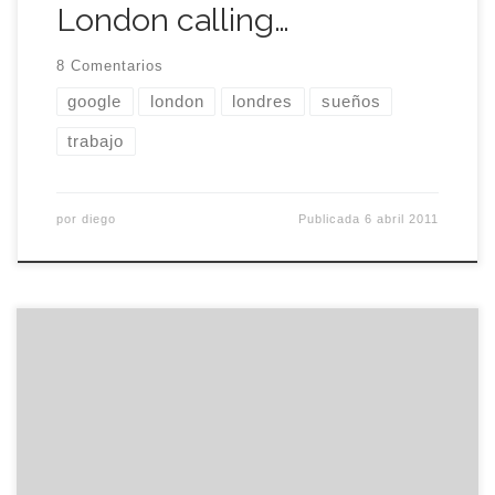
London calling…
8 Comentarios
google
london
londres
sueños
trabajo
por
diego
Publicada
6 abril 2011
A veces me gustaría que no fueras tan
independiente, tan dura, tan hecha a tí misma. En
algunas ocasiones, añoro aquella fragilidad, aquel
miedo de los primeros días cuando pisábamos
con pies de barro e íbamos por la vida sin red.