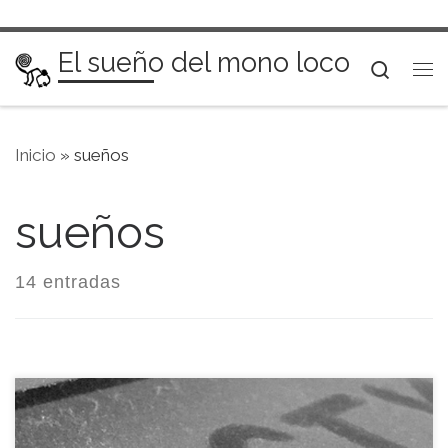
Saltar al contenido
El sueño del mono loco
Searc
Me
Inicio
»
sueños
sueños
14 entradas
Llevamos casi dos semanas inmersos en lo que a