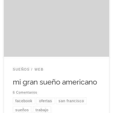
Duró, como la mayoría de los sueños, poco
tiempo. Apenas tres semanas de incertidumbre,
nervios e ilusión que comenzaron el martes que
recibí un correo electrónico de Facebook. En él
una reclutadora de la red social me preguntaba si
estaba dispuesto a escuchar ofertas de trabajo
para San Francisco. Al […]
SUEÑOS
WEB
mi gran sueño americano
6 Comentarios
facebook
ofertas
san francisco
sueños
trabajo