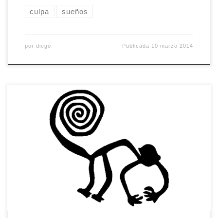
culpa
sueños
por
diego
Publicada
10 marzo 2014
Al final, tanto va el cántaro a la fuente, que
termina trayendo agua. He aprobado inglés, el
segundo curso del nivel avanzado, en la Escuela
Oficial de Idiomas de Mérida. Ya soy el orgulloso
poseedor de un papel donde, bajo mi nombre y el
del ministro de educación de turno, […]