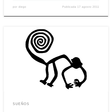
por
diego
Publicada
17 agosto 2011
Hace diez años yo era un ferviente seguidor del
software libre con experiencia, a pesar de mi edad,
que trabajaba en lo que le gustaba y, de paso, se
dedicaba a administrar sistemas. Estaba en el
escalón más bajo de la pirámide pero era osado y
tenia empuje. Hay épocas […]
SUEÑOS