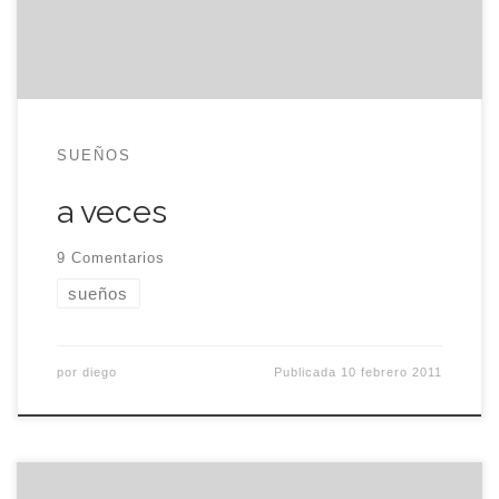
Extraño saber que no hay nada debajo que
amortigüe […]
SUEÑOS
a veces
9 Comentarios
sueños
por
diego
Publicada
10 febrero 2011