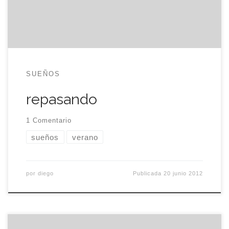
otro idioma que no sea el de Shakespeare. En
breve, […]
SUEÑOS
repasando
1 Comentario
sueños
verano
por
diego
Publicada
20 junio 2012