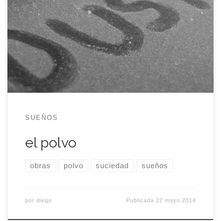
priori iba a ser una remodelación prácticamente
indolora de los dos baños de la casa. O, al menos,
eso era lo que pensaba eme de todo el proyecto.
Yo, que he visto y vivido alguna obra más sé que
las cosas […]
SUEÑOS
el polvo
obras
polvo
suciedad
sueños
por
diego
Publicada
22 mayo 2014