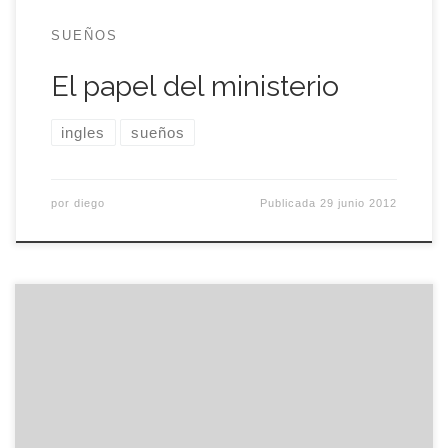
SUEÑOS
El papel del ministerio
ingles
sueños
por
diego
Publicada
29 junio 2012
Al fin he terminado con los exámenes de inglés,
después de estar dos meses entregado y absorto.
En este tiempo he perdido la costumbre de juntar
más de ciento cuarenta caracteres (¡yo te
maldigo, twitter!) y de expresarme en cualquier