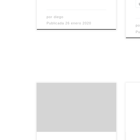
por
diego
Publicada
26 enero 2020
p
Pu
Cada día estoy más
Hac
encantado de haberme
fer
metido en linkedin porque,
sof
aunque al principio siempre
exp
cuesta volver a introducir
eda
toda la información laboral
que