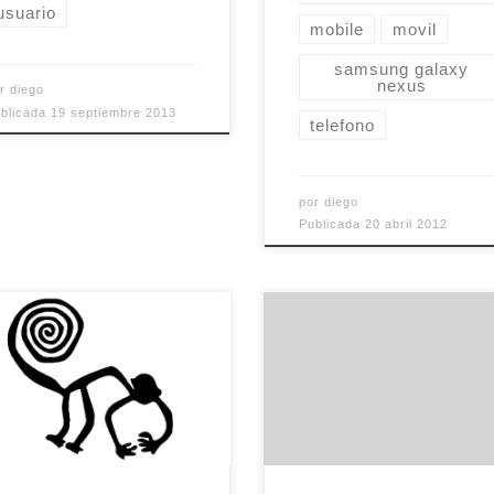
usuario
mobile
movil
samsung galaxy
nexus
or
diego
blicada
19 septiembre 2013
telefono
por
diego
Publicada
20 abril 2012
e diez años yo era un
Tras varios días de lucha
viente seguidor del
con los filtros, las etique
tware libre con
y los cuatro gigas de cor
eriencia, a pesar de mi
que tengo en Gmail, he
d, que trabajaba en lo
conseguido, creo, organi
 le gustaba y, de paso,
ese maremágnum de da