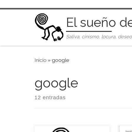
Saltar al contenido
El sueño d
Saliva, cinismo, locura, deseo
Inicio
»
google
google
12 entradas