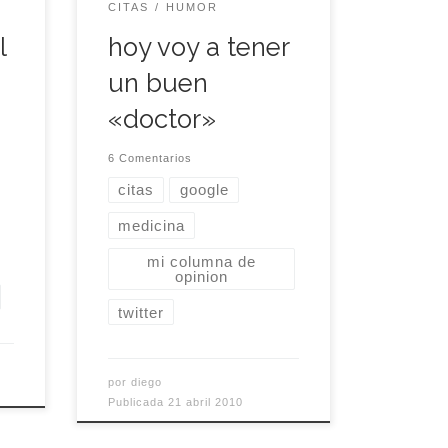
CITAS
HUMOR
costumbre tan fea que
l
hoy voy a tener
tienen de acudir al Doctor
Google a buscar
un buen
información sobre cualquier
«doctor»
[…]
término médico que se
cruce en […]
6 Comentarios
citas
google
medicina
mi columna de
opinion
twitter
por
diego
Publicada
21 abril 2010