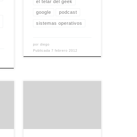
el telar del geek
google
podcast
sistemas operativos
por
diego
Publicada
7 febrero 2012
«El doctor Google NO fue a
tas
la facultad» (leído en la
reo
consulta del médico) del
twitter de Pixel_Jonan.
zar
Dedicado, con cariño, a eme
tos
y a mi madre, por esa