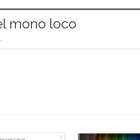
el mono loco
…