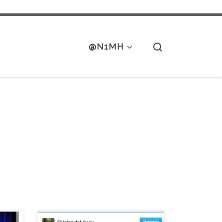
Search
@N1MH