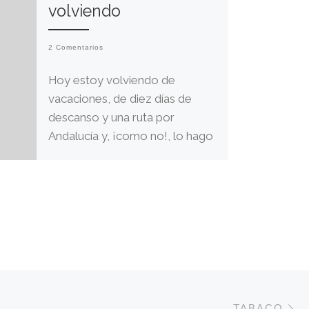
volviendo
2 Comentarios
Hoy estoy volviendo de
vacaciones, de diez días de
descanso y una ruta por
Andalucía y, ¡como no!, lo hago
a lo […]
E
DE ENTRADAS
TABACO