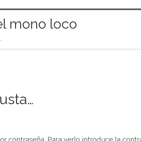
el mono loco
…
usta…
or contraseña. Para verlo introduce la contr