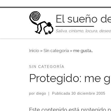
Saltar al contenido
El sueño d
Saliva, cinismo, locura, deseo
Inicio
»
Sin categoría
»
me gusta…
SIN CATEGORÍA
Protegido: me g
por
diego
|
Publicada
30 diciembre 2005
Este contenido está protegido p