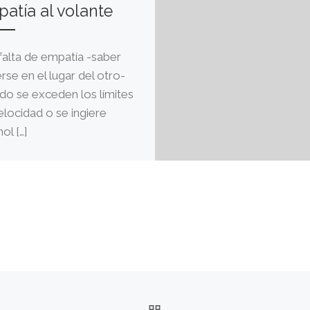
atía al volante
falta de empatía -saber
rse en el lugar del otro-
do se exceden los límites
elocidad o se ingiere
ol […]
VOLVER A LA LISTA 