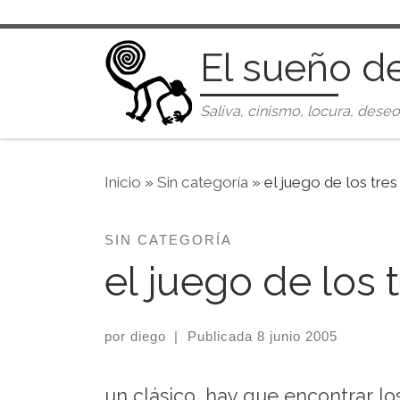
Saltar al contenido
El sueño d
Saliva, cinismo, locura, deseo
Inicio
»
Sin categoría
»
el juego de los tres
SIN CATEGORÍA
el juego de los 
por
diego
|
Publicada
8 junio 2005
un clásico, hay que encontrar los