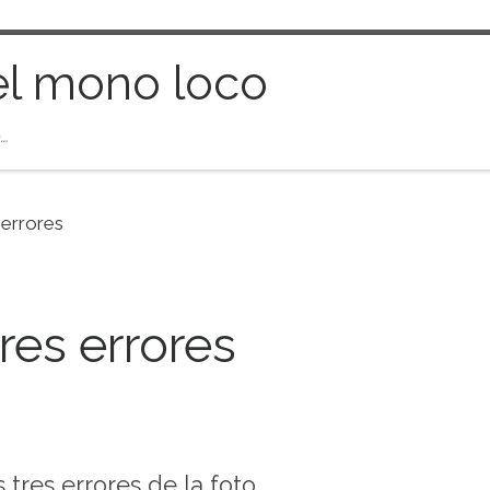
el mono loco
…
 errores
tres errores
 tres errores de la foto.