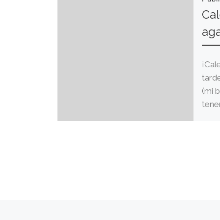
Cal
aga
¡Cal
tard
(mi b
tener
Entrada anterior