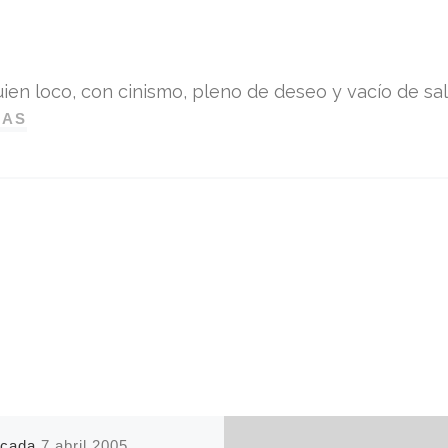
ien loco, con cinismo, pleno de deseo y vacío de sali
DAS
icada
7 abril 2005