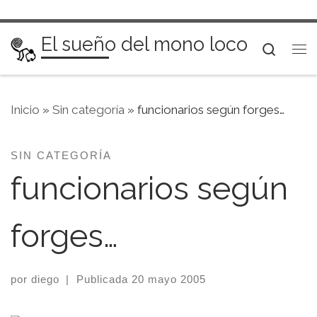
Saltar al contenido
El sueño del mono loco
Searc
Me
Inicio
»
Sin categoría
»
funcionarios según forges…
SIN CATEGORÍA
funcionarios según
forges…
por
diego
|
Publicada
20 mayo 2005