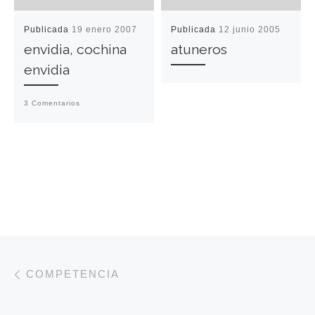
Publicada
19 enero 2007
Publicada
12 junio 2005
envidia, cochina
atuneros
envidia
3 Comentarios
Navegación de entradas
Entrada anterior
COMPETENCIA