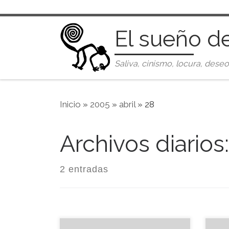
Saltar al contenido
El sueño d
Saliva, cinismo, locura, deseo
Inicio
»
2005
»
abril
»
28
Archivos diarios
2 entradas