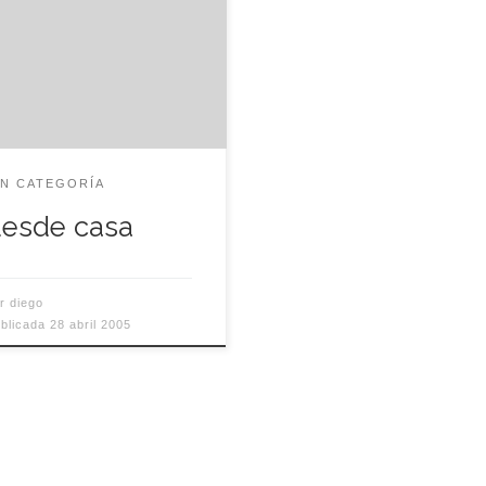
no, ha costado, pero al
al ya estoy escribiendo
de el salón de casa. Seré
ve, como en los Oscars:
ero dar las gracias a
os los que lo han hecho
IN CATEGORÍA
ible. salud!
esde casa
or
diego
blicada
28 abril 2005