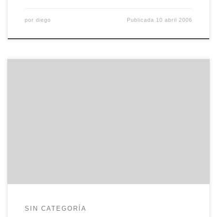
por
diego
Publicada
10 abril 2006
He visto en menéame que La Cofradía ha creado
un planeta en abierto, es decir, que han puesto una
aplicación que te permite apuntarte para hacer
que tu weblog figure en la blogocosa. El sitio en
cuestión se llama PlanetaOnline y, como no, ya
estoy por ahí dando guerra. Hasta […]
SIN CATEGORÍA