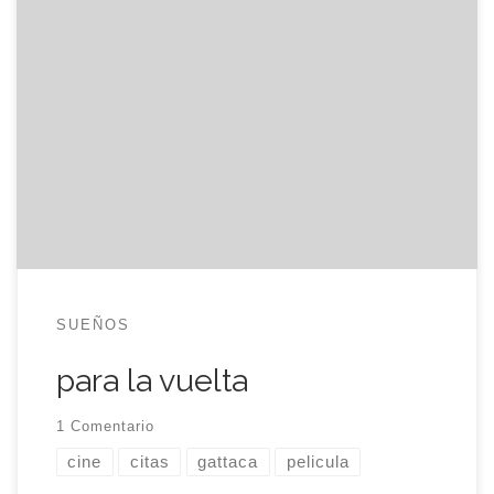
— Vincent, ¿cómo lo consigues? ¿Cómo has
podido conseguirlo? Debemos volver. — ¡No!
Sigamos. Estamos más cerca del otro lado. —
¿Qué otro lado? ¿Quieres que nos ahoguemos? —
¿Quieres saber como lo conseguí? Así es como lo
conseguí. Jamás me reservé nada para la vuelta.
Gattaca. cine, película, citas, […]
SUEÑOS
para la vuelta
1 Comentario
cine
citas
gattaca
pelicula