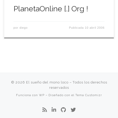
PlanetaOnline [.] Org !
por
diego
Publicada
10 abril 2006
© 2026
El sueño del mono loco
– Todos los derechos
reservados
Funciona con
WP
– Diseñado con el
Tema Customizr