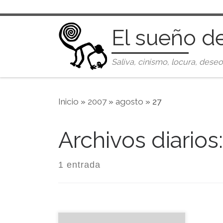
Saltar al contenido
El sueño d
Saliva, cinismo, locura, deseo
Inicio
»
2007
»
agosto
»
27
Archivos diarios
1 entrada