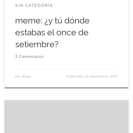
SIN CATEGORÍA
meme: ¿y tú dónde
estabas el once de
setiembre?
3 Comentarios
por
diego
Publicada
14 septiembre 2007
Este tipo melenudo y sin afeitar (al estilo de John