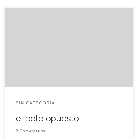
Estaba viendo a la selección española de
baloncesto cepillarse a la alemana como si se
tratase de aquellos estereotipos de los años
setenta, en los que los españolitos, morenos,
paticortos y bravucones y las bávaras, altas,
rubias y delicadas representaban el polo opuesto
a la realidad de entonces: libertad y […]
SIN CATEGORÍA
el polo opuesto
2 Comentarios