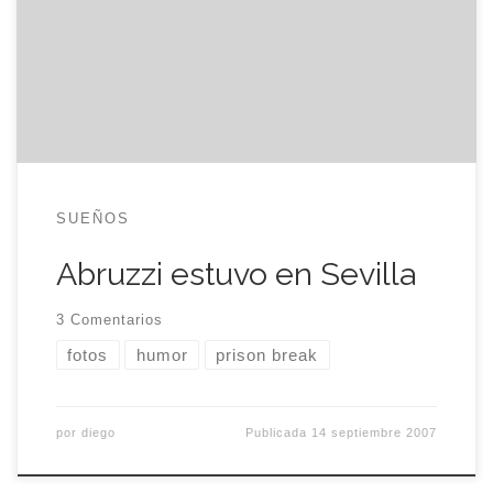
Abruzzi) me precedia en la cola de la FNAC de
Sevilla. humor, fotos, prison break
SUEÑOS
Abruzzi estuvo en Sevilla
3 Comentarios
fotos
humor
prison break
por
diego
Publicada
14 septiembre 2007