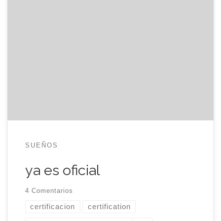
Congratulations on obtaining your LPIC-1
certification and joining the world’s largest
community of Linux and Open Source
professionals. LPIC-1 is globally recognized as the
leading entry-level certification in Linux skills and
knowledge. Me acaba de llegar el correo de
confirmación del LPI, diciendo que ya tengo el
primer certificado. En […]
SUEÑOS
ya es oficial
4 Comentarios
certificacion
certification