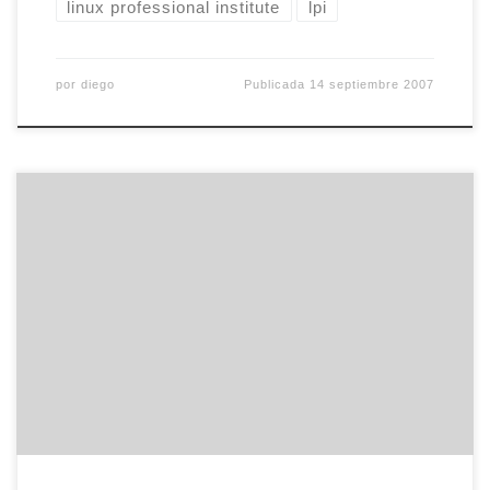
linux professional institute
lpi
por
diego
Publicada
14 septiembre 2007
mario me ha pasado un meme sobre lo que
estaba haciendo durante el once de setiembre
mas famoso de la historia. Yo estaba trabajando
en La Felguera, junto a folixeru, cuando alguien le
llamo para contarle la noticia que habían
estrellado una avioneta contra un edificio en
Nueva York. Intentamos, […]