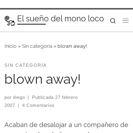
Saltar al contenido
El sueño del mono loco
Searc
Me
Inicio
»
Sin categoría
»
blown away!
SIN CATEGORÍA
blown away!
por
diego
|
Publicada
27 febrero
2007
|
4 Comentarios
Acaban de desalojar a un compañero de