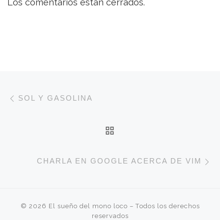
Los comentarios están cerrados.
Navegación de entradas
Entrada anterior
SOL Y GASOLINA
VOLVER A LA LISTA 
E
CHARLA EN GOOGLE ACERCA DE VIM
© 2026
El sueño del mono loco
– Todos los derechos
reservados