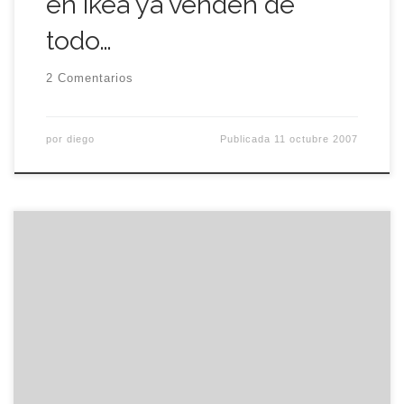
en ikea ya venden de
todo…
2 Comentarios
por
diego
Publicada
11 octubre 2007
Esta mañana he estado paseando por el
fisioterapeuta de la mutua para la revisión de los
50.000 kilómetros. Después de las típicas
presentaciones, el tipo, Miguel, se lavo las manos
y me puso una toallita de papel sobre el tobillo,
para empezar con los estiramientos y los golpes
secos que […]