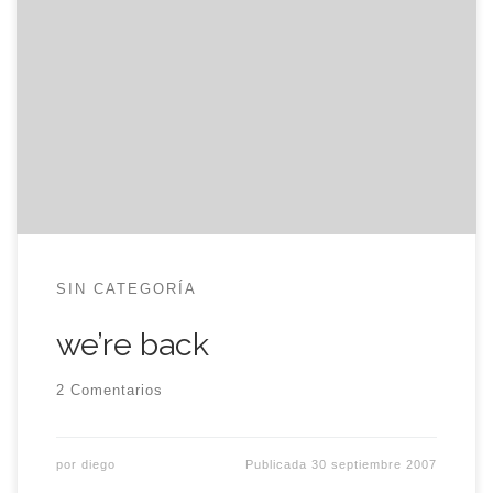
Hemos vuelto. La peor parte de las vacaciones
siempre es la vuelta, el darte cuenta que mañana
ya no podrás haraganear en la cama hasta las
once, que tu mayor preocupación no será dar
vueltas por una ciudad que no es la tuya y en la
que, para bien o […]
SIN CATEGORÍA
we’re back
2 Comentarios
por
diego
Publicada
30 septiembre 2007