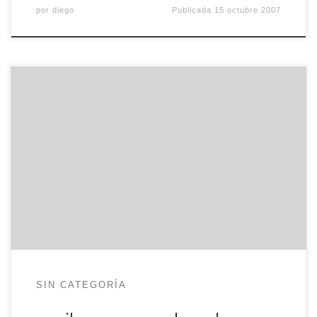
por
diego
Publicada
15 octubre 2007
… como este magnifico portal multidimensional
Stargattên. Pero como te falte un tornillo o
pongas un símbolo al revés… ¿a donde te envía?
La tira comica completa, en Wellington Grey. Solo
para muy frikis. Visto en Avances en muebles IKEA,
Microsiervos. humor, ikea, stargate
SIN CATEGORÍA