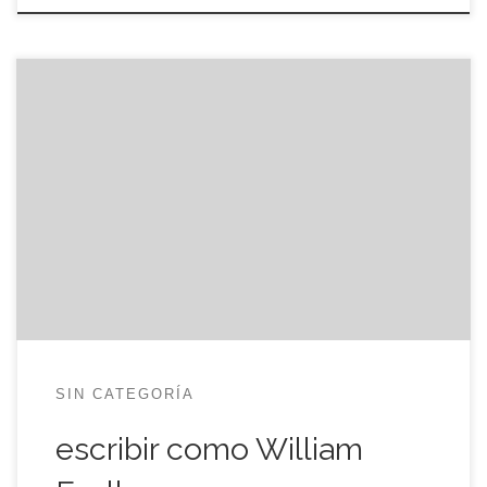
P. Su libro más propio, por decirlo así, es El Club
Dumas. ¿Cómo lo hizo? R. Es uno de mis libros
favoritos. En él cuaja toda mi vida como lector.
Leo desde los seis años. Y crecí con libros toda mi
vida. En casa tengo 20.000 libros en este
momento. […]
SIN CATEGORÍA
escribir como William