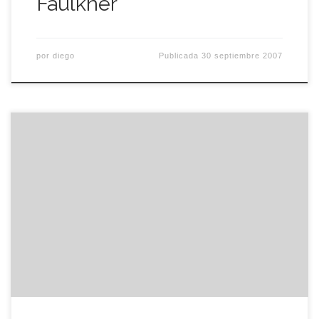
Faulkner
por
diego
Publicada
30 septiembre 2007
Nada mas que unas pocas lineas, sin tildes ni
enies para dejar constancia de que estamos
enteros, de compras por Oxford Street, Regent
Street y aledanios. PD el Apple Store es
demasiado… london, londres, compras, oxford
street, regent street, apple