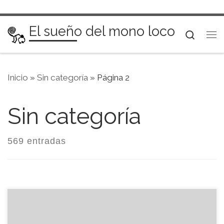
Saltar al contenido
El sueño del mono loco
Searc
Me
Inicio
»
Sin categoría
»
Página 2
Sin categoría
569 entradas
¿Siente que está en desventaja porque no conoce