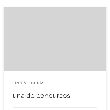
Soy poco amigo de concursos pero, en esta
ocasión, dicen que me cambian esta entrada por
un reproductor de musica táctil, de esos de la
manzanita. En fin, si solo es por escribir unas
lineas, sea. Mas información, en la web del
Concurso iPod Touch, de JP-Geek. Vía: La naranja
[…]
SIN CATEGORÍA
una de concursos