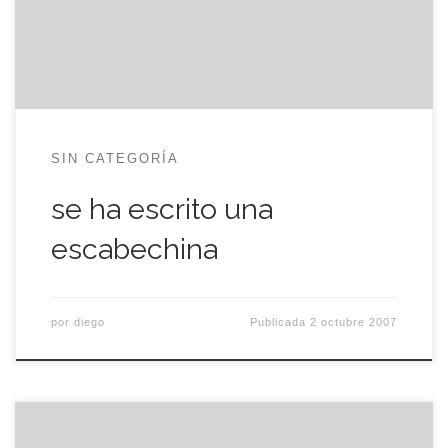
no se sabia nada de la gente de Electrónica Web
ni del héroe gordo y bigotudo y, aunque me alegro
[…]
SIN CATEGORÍA
se ha escrito una
escabechina
por
diego
Publicada
2 octubre 2007