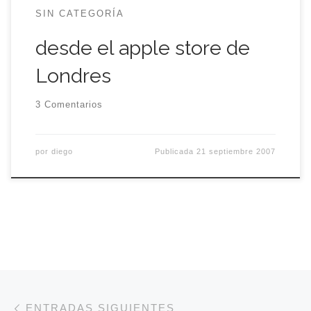
SIN CATEGORÍA
desde el apple store de
Londres
3 Comentarios
por
diego
Publicada
21 septiembre 2007
Navegación de entradas
Entradas siguientes
ENTRADAS SIGUIENTES