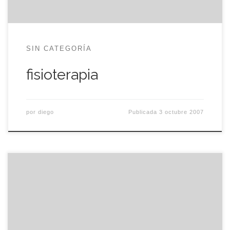
SIN CATEGORÍA
fisioterapia
por
diego
Publicada
3 octubre 2007
¡¡Vuelve Calico Electrónico!! La tercera
temporada, titulada Se ha escrito una
escabechina ya esta disponible para ver en la web
oficial del súper héroe. Hace ya año y medio que