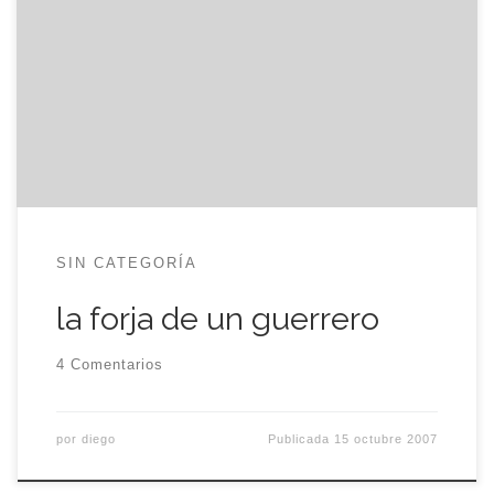
el trazado de Brasil y tiene la presión de tener que
ganar el título Mundial? No. Confío al máximo en
mis posibilidades. Es duro pensar que tenía el
título a mano hace una semana y no poder
tocarlo ya. De todas maneras, […]
SIN CATEGORÍA
la forja de un guerrero
4 Comentarios
por
diego
Publicada
15 octubre 2007