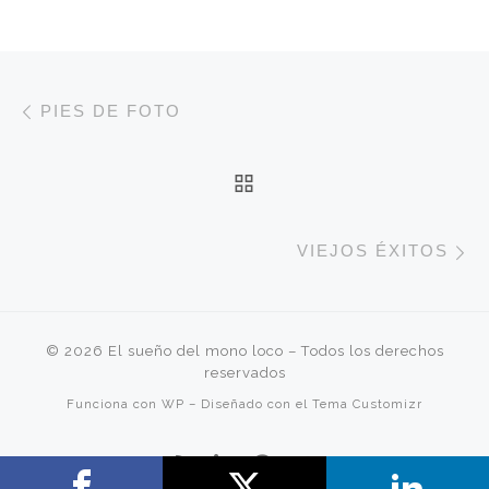
Navegación de entradas
Entrada anterior
PIES DE FOTO
VOLVER A LA LISTA 
E
VIEJOS ÉXITOS
© 2026
El sueño del mono loco
– Todos los derechos
reservados
Funciona con
WP
– Diseñado con el
Tema Customizr