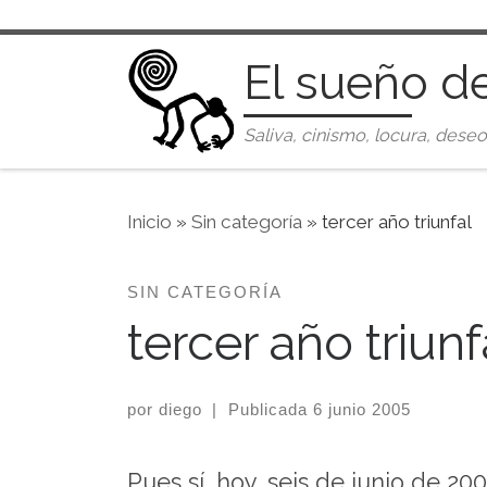
Saltar al contenido
El sueño d
Saliva, cinismo, locura, deseo
Inicio
»
Sin categoría
»
tercer año triunfal
SIN CATEGORÍA
tercer año triunf
por
diego
|
Publicada
6 junio 2005
Pues sí, hoy, seis de junio de 20