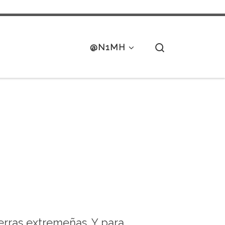
Search
@N1MH
tierras extremeñas. Y para