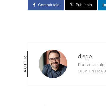
Compártelo
Publícalo
diego
AUTOR
Pues eso, algu
1662 ENTRA