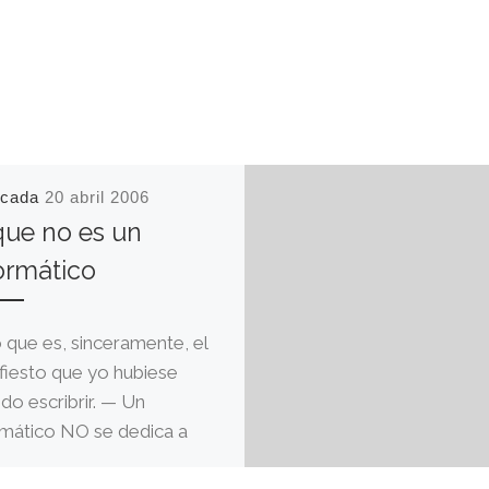
icada
20 abril 2006
que no es un
ormático
 que es, sinceramente, el
fiesto que yo hubiese
ido escribrir. — Un
rmático NO se dedica a
rar ordenadores en el […]