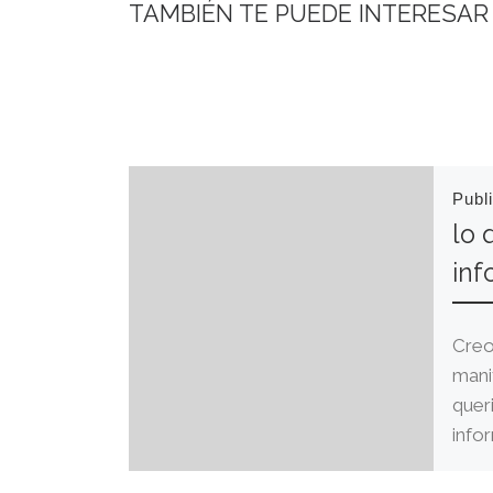
TAMBIÉN TE PUEDE INTERESAR
Publ
lo 
inf
Creo
mani
quer
info
comp