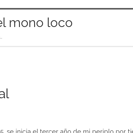
el mono loco
…
al
05, se inicia el tercer año de mi periplo por 