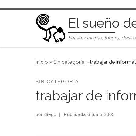
Saltar al contenido
El sueño d
Saliva, cinismo, locura, deseo
Inicio
»
Sin categoría
»
trabajar de informá
SIN CATEGORÍA
trabajar de info
por
diego
|
Publicada
6 junio 2005