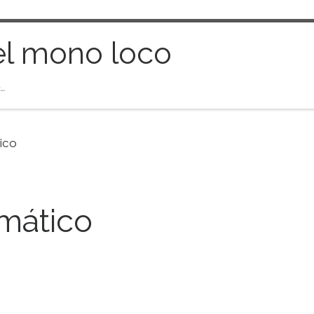
el mono loco
…
tico
rmático