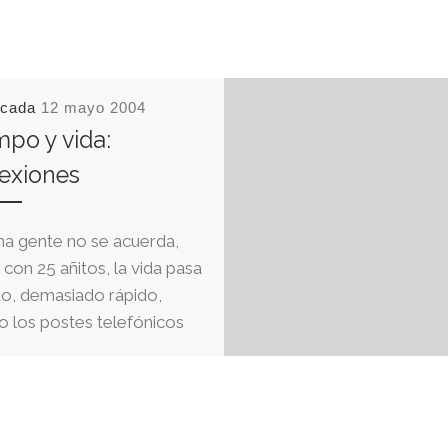
icada
12 mayo 2004
mpo y vida:
lexiones
a gente no se acuerda,
 con 25 añitos, la vida pasa
do, demasiado rápido,
 los postes telefónicos
s desde el […]