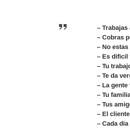
– Trabajas 
– Cobras p
– No estas
– Es dificil
– Tu trabaj
– Te da ver
– La gente
– Tu famili
– Tus amigo
– El client
– Cada dia 