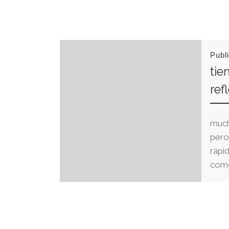
Publ
tie
ref
much
pero
rápi
como
visto