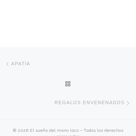
Navegación de entradas
Entrada anterior
APATÍA
VOLVER A LA LISTA 
E
REGALOS ENVENENADOS
© 2026
El sueño del mono loco
– Todos los derechos