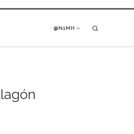
Search
@N1MH
Alagón