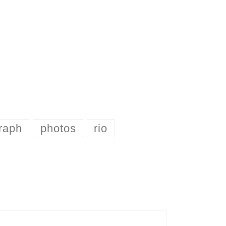
raph
photos
rio