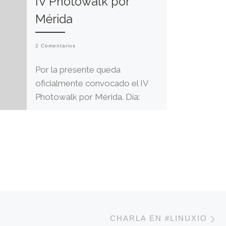
IV Photowalk por
Mérida
2 Comentarios
Por la presente queda
oficialmente convocado el IV
Photowalk por Mérida. Día:
sábado 4 de febrero de 2012.
Hora: 16:00 horas. Lugar: […]
E
DE ENTRADAS
CHARLA EN #LINUXIO