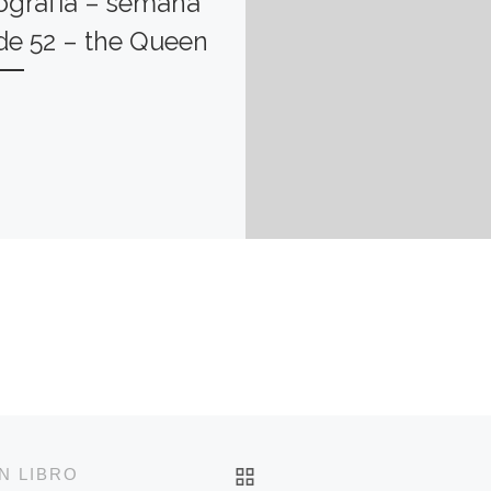
ografía – semana
de 52 – the Queen
VOLVER A LA LISTA 
N LIBRO