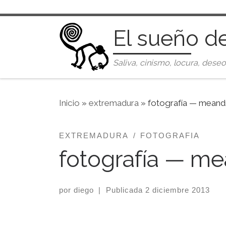
Saltar al contenido
El sueño d
Saliva, cinismo, locura, deseo
Inicio
»
extremadura
»
fotografía — meand
EXTREMADURA
FOTOGRAFIA
fotografía — me
por
diego
|
Publicada
2 diciembre 2013