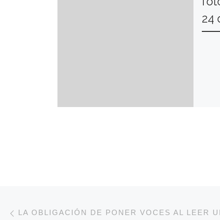
fot
24 
Navegación de entradas
Entrada anterior
LA OBLIGACIÓN DE PONER VOCES AL LEER U