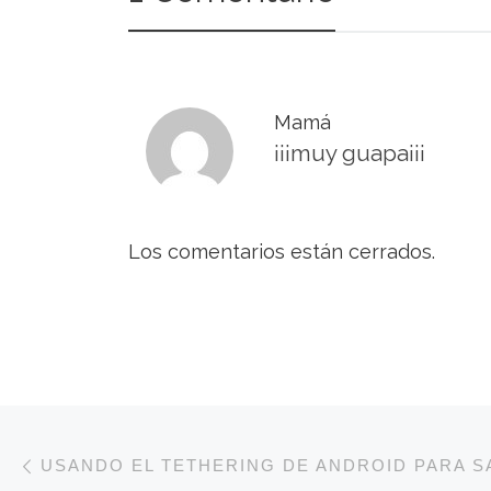
Mamá
¡¡¡muy guapa¡¡¡
Los comentarios están cerrados.
Navegación de entradas
Entrada anterior