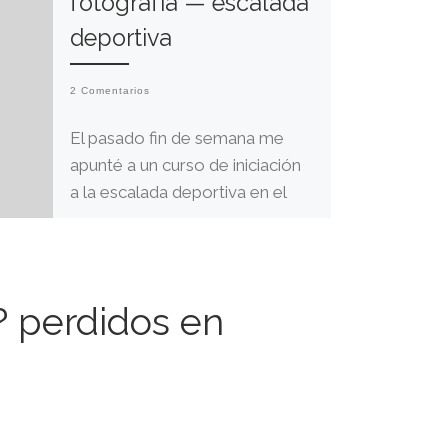
fotografía — escalada
deportiva
2 Comentarios
El pasado fin de semana me
apunté a un curso de iniciación
a la escalada deportiva en el
pueblo de eme, una […]
? perdidos en