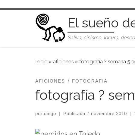
Saltar al contenido
El sueño d
Saliva, cinismo, locura, deseo
Inicio
»
aficiones
»
fotografía ? semana 5 d
AFICIONES
FOTOGRAFIA
fotografía ? se
por
diego
|
Publicada
7 noviembre 2010
|