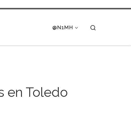
Search
@N1MH
os en Toledo