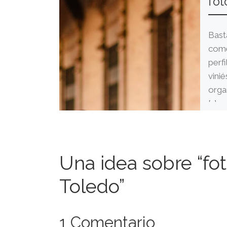
fot
Bast
come
perf
vini
orga
[…]
Una idea sobre “fo
Toledo”
1 Comentario