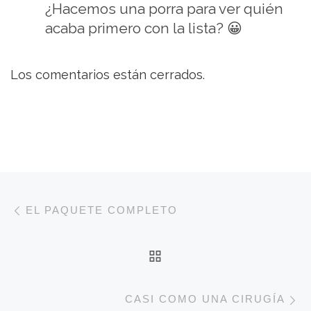
¿Hacemos una porra para ver quién
acaba primero con la lista? 😀
Los comentarios están cerrados.
Navegación de entradas
Entrada anterior
EL PAQUETE COMPLETO
VOLVER A LA LISTA 
E
CASI COMO UNA CIRUGÍA