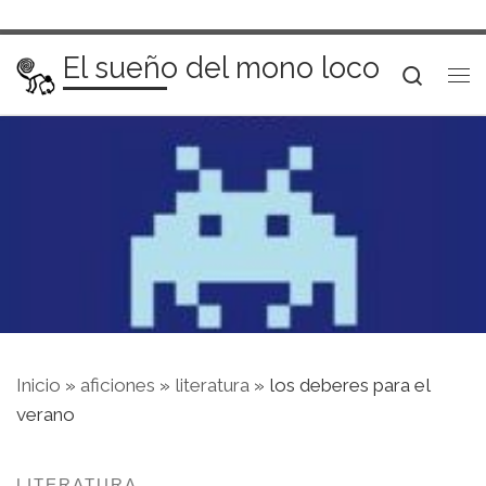
Saltar al contenido
El sueño del mono loco
Searc
Me
Inicio
»
aficiones
»
literatura
»
los deberes para el
verano
LITERATURA