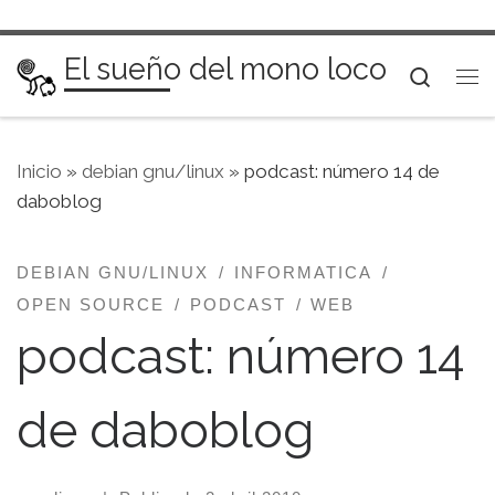
Saltar al contenido
El sueño del mono loco
Searc
Me
Inicio
»
debian gnu/linux
»
podcast: número 14 de
daboblog
DEBIAN GNU/LINUX
INFORMATICA
OPEN SOURCE
PODCAST
WEB
podcast: número 14
de daboblog