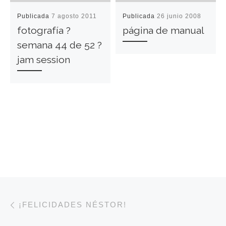
Publicada
7 agosto 2011
Publicada
26 junio 2008
fotografía ?
página de manual
semana 44 de 52 ?
jam session
Navegación de entradas
Entrada anterior
¡FELICIDADES NÉSTOR!