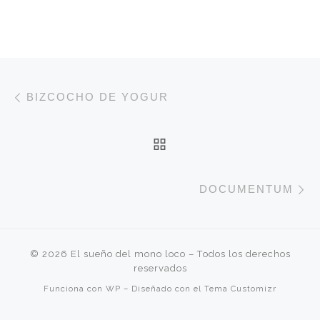
Navegación de entradas
Entrada anterior
BIZCOCHO DE YOGUR
VOLVER A LA LISTA 
E
DOCUMENTUM
© 2026
El sueño del mono loco
– Todos los derechos
reservados
Funciona con
WP
– Diseñado con el
Tema Customizr