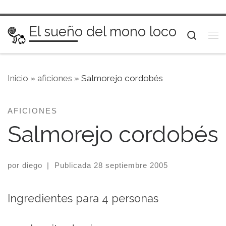
Saltar al contenido
El sueño del mono loco
Searc
Me
Inicio
»
aficiones
»
Salmorejo cordobés
AFICIONES
Salmorejo cordobés
por
diego
|
Publicada
28 septiembre 2005
Ingredientes para 4 personas