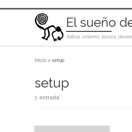
Saltar al contenido
El sueño d
Saliva, cinismo, locura, deseo
Inicio
»
setup
setup
1 entrada