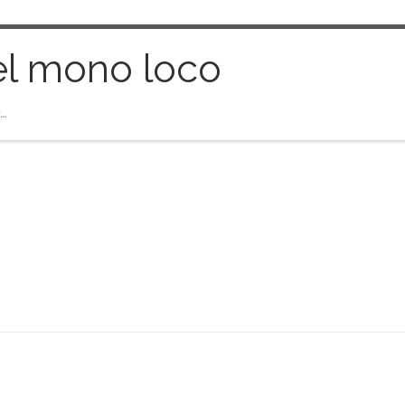
el mono loco
…