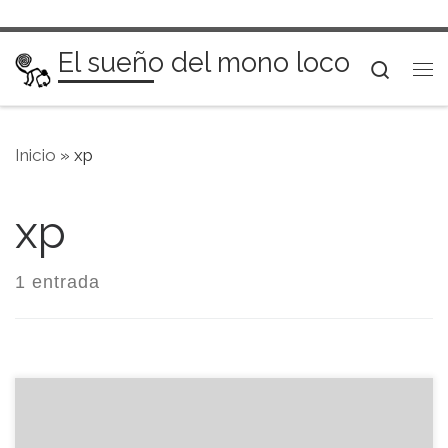
Saltar al contenido
El sueño del mono loco
Searc
Me
Inicio
»
xp
xp
1 entrada