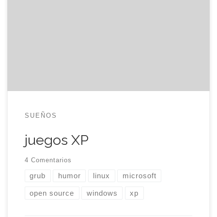
In grub, Windows XP’s entry is called «Games XP».
En GRUB, la entrada de Windows XP se llama
«Juegos XP». Visto en el foro I support Open
Source…why don’t you? de Facebook. linux, open
source, grub, microsoft, windows, xp, humor
SUEÑOS
juegos XP
4 Comentarios
grub
humor
linux
microsoft
open source
windows
xp