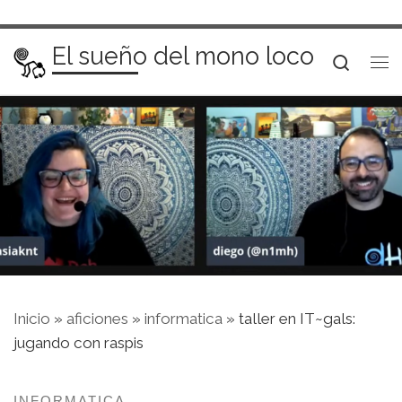
Saltar al contenido
El sueño del mono loco
Searc
Me
Inicio
»
aficiones
»
informatica
»
taller en IT~gals:
jugando con raspis
INFORMATICA