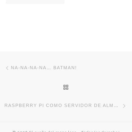
Navegación de entradas
Entrada anterior
NA-NA-NA-NA… BATMAN!
VOLVER A LA LISTA 
E
RASPBERRY PI COMO SERVIDOR DE ALMACENAMIENTO