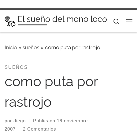
Saltar al contenido
El sueño del mono loco
Searc
Me
Inicio
»
sueños
»
como puta por rastrojo
SUEÑOS
como puta por
rastrojo
por
diego
|
Publicada
19 noviembre
2007
|
2 Comentarios