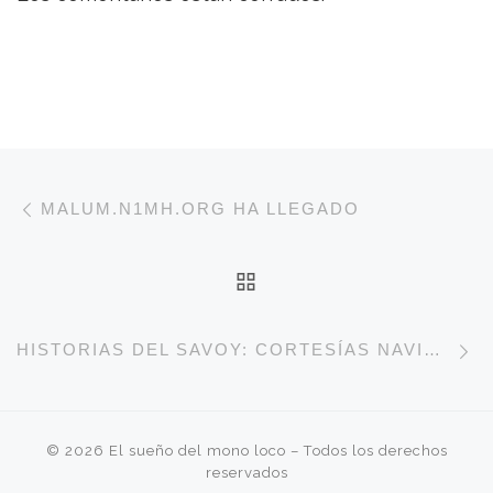
Navegación de entradas
Entrada anterior
MALUM.N1MH.ORG HA LLEGADO
VOLVER A LA LISTA 
E
HISTORIAS DEL SAVOY: CORTESÍAS NAVIDEÑAS
© 2026
El sueño del mono loco
– Todos los derechos
reservados