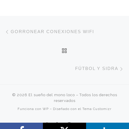
Navegación de entradas
Entrada anterior
GORRONEAR CONEXIONES WIFI
VOLVER A LA LISTA 
E
FÚTBOL Y SIDRA
© 2026
El sueño del mono loco
– Todos los derechos
reservados
Funciona con
WP
– Diseñado con el
Tema Customizr