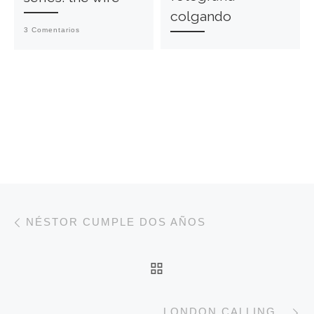
colgando
3 Comentarios
Navegación de entradas
Entrada anterior
NÉSTOR CUMPLE DOS AÑOS
VOLVER A LA LISTA 
E
LONDON CALLING…