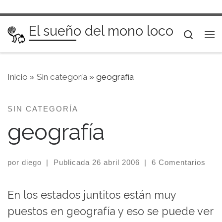
Saltar al contenido
El sueño del mono loco
Searc
Me
Inicio
»
Sin categoría
»
geografía
SIN CATEGORÍA
geografía
por
diego
|
Publicada
26 abril 2006
|
6 Comentarios
En los estados juntitos están muy
puestos en geografía y eso se puede ver