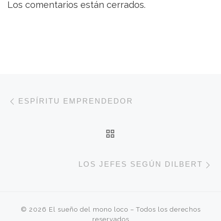
Los comentarios están cerrados.
Navegación de entradas
Entrada anterior
ESPÍRITU EMPRENDEDOR
VOLVER A LA LISTA 
E
LOS JEFES SEGÚN DILBERT
© 2026
El sueño del mono loco
– Todos los derechos
reservados