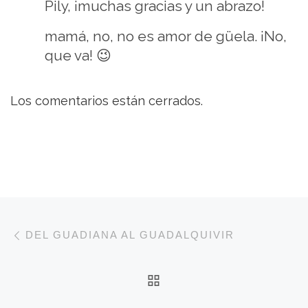
Pily, ¡muchas gracias y un abrazo!
mamá, no, no es amor de güela. ¡No,
que va! 😉
Los comentarios están cerrados.
Navegación de entradas
Entrada anterior
DEL GUADIANA AL GUADALQUIVIR
VOLVER A LA LISTA 