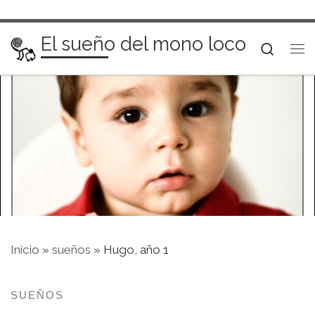
Saltar al contenido
El sueño del mono loco
Searc
Me
Inicio
»
sueños
»
Hugo, año 1
SUEÑOS