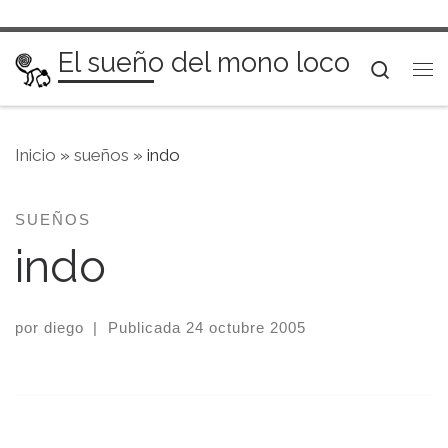
Saltar al contenido
El sueño del mono loco
Searc
Me
Inicio
»
sueños
»
indo
SUEÑOS
indo
por
diego
|
Publicada
24 octubre 2005