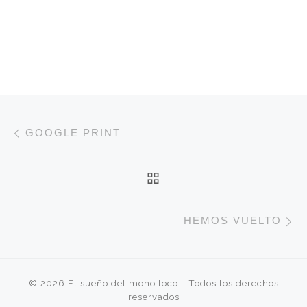
Navegación de entradas
Entrada anterior
GOOGLE PRINT
VOLVER A LA LISTA 
E
HEMOS VUELTO
© 2026
El sueño del mono loco
– Todos los derechos
reservados