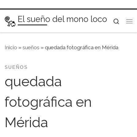
Saltar al contenido
El sueño del mono loco
Searc
Me
Inicio
»
sueños
»
quedada fotográfica en Mérida
SUEÑOS
quedada
fotográfica en
Mérida