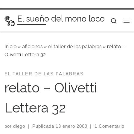
Saltar al contenido
El sueño del mono loco
Searc
Me
Inicio
»
aficiones
»
el taller de las palabras
»
relato –
Olivetti Lettera 32
EL TALLER DE LAS PALABRAS
relato – Olivetti
Lettera 32
por
diego
|
Publicada
13 enero 2009
|
1 Comentario