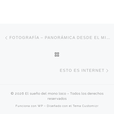
Navegación de entradas
Entrada anterior
FOTOGRAFÍA – PANORÁMICA DESDE EL MIRADOR DE SAN NICOLÁS (GRANADA)
VOLVER A LA LISTA 
E
ESTO ES INTERNET
© 2026
El sueño del mono loco
– Todos los derechos
reservados
Funciona con
WP
– Diseñado con el
Tema Customizr