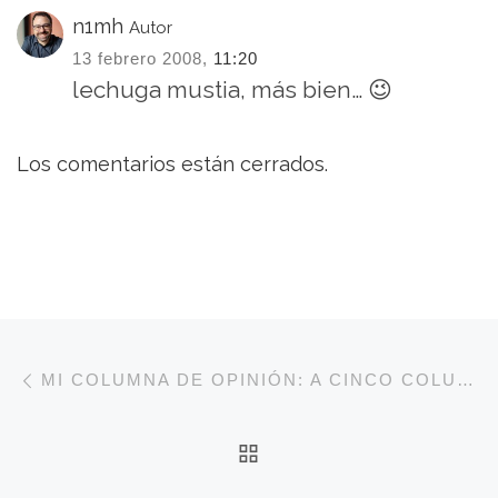
n1mh
Autor
13 febrero 2008,
11:20
lechuga mustia, más bien… 😉
Los comentarios están cerrados.
Navegación de entradas
Entrada anterior
MI COLUMNA DE OPINIÓN: A CINCO COLUMNAS
VOLVER A LA LISTA 