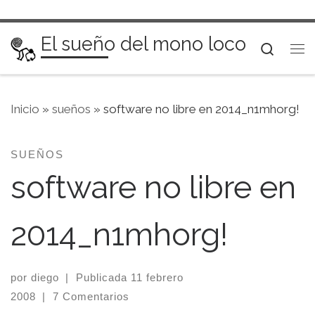
Saltar al contenido
El sueño del mono loco
Searc
Me
Inicio
»
sueños
»
software no libre en 2014_n1mhorg!
SUEÑOS
software no libre en
2014_n1mhorg!
por
diego
|
Publicada
11 febrero
2008
|
7 Comentarios