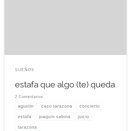
a enseñarme la única noticia importante del día
que a mí se me había pasado. Al ver como me lo
tomaba, eme debió comprender que, aunque eran
noticias esperadas, no eran buenas. Ayer se falló el
caso Tarazona y yo aún […]
SUEÑOS
estafa que algo (te) queda
2 Comentarios
agustin
caso tarazona
concierto
estafa
joaquín sabina
juicio
tarazona