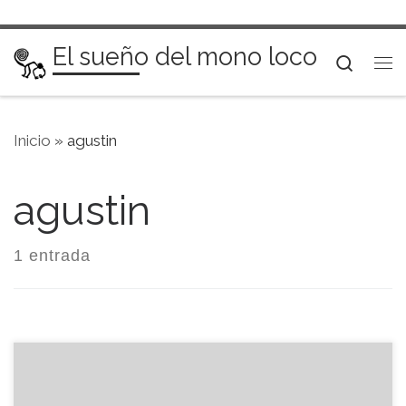
Saltar al contenido
El sueño del mono loco
Searc
Me
Inicio
»
agustin
agustin
1 entrada
Vino con toda su buena voluntad, portátil en ristre,