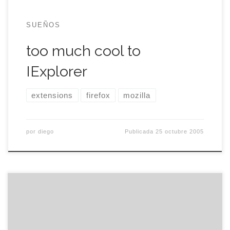
SUEÑOS
too much cool to
IExplorer
extensions
firefox
mozilla
por
diego
Publicada
25 octubre 2005
Este es un post coñazo acerca de clientes de
correo electrónico, con el fin de dejarlo escrito y
combatir al olvido. Advertidos estáis, luego no