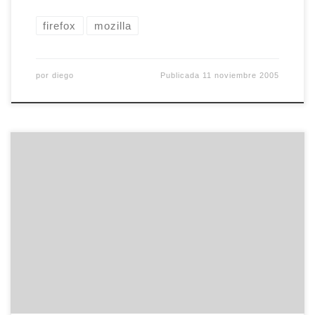
firefox
mozilla
por
diego
Publicada
11 noviembre 2005
Por casualidades de la vida hoy accedí al weblog
a través de un ordenador con Internet Explorer
(mea culpa, mea culpa) y lo que ví me dejó
perplejo. ¡El tema del mono loco no se vé bien! De
hecho, se ve muy mal, desajustado, con los
espacios verticales mal, con […]