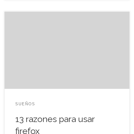
En kriptópolis.com han traducido las trece
razones por las que se debe aparcar el Internet
Explorer de Microsoft y pasarse al Mozilla Firefox.
De toda la lista, que está hecha con ironía y una
pizca de mala leche, me quedo con estas: 1. Sólo
verás el porno que quieras ver. […]
SUEÑOS
13 razones para usar
firefox