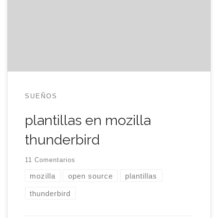
quiero lloros. Anoche hablaba con eimbrous
acerca de cómo crear plantillas personalizadas en
Thunderbird, de esas tan chulas y con tanto
diseño, ya que aseguraba […]
SUEÑOS
plantillas en mozilla
thunderbird
11 Comentarios
mozilla
open source
plantillas
thunderbird