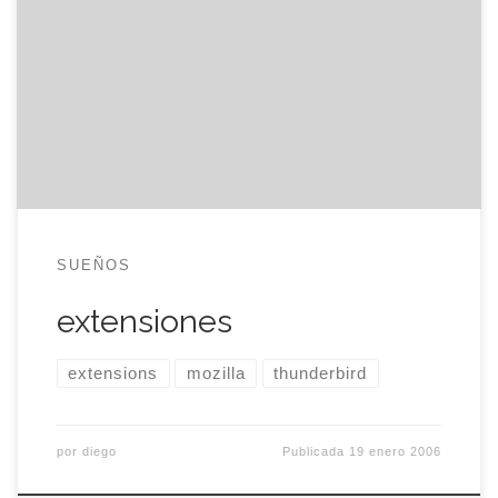
manera especial y no hay favoritos, sólo
funcionalidad. Mozilla Thunderbird mozilla
calendar. Añade un calendario y una lista de cosas
pendientes. contact sidebar. Muestra todos los
contactos en una ventana e incorpora un cuadro
de búsqueda […]
SUEÑOS
extensiones
extensions
mozilla
thunderbird
por
diego
Publicada
19 enero 2006