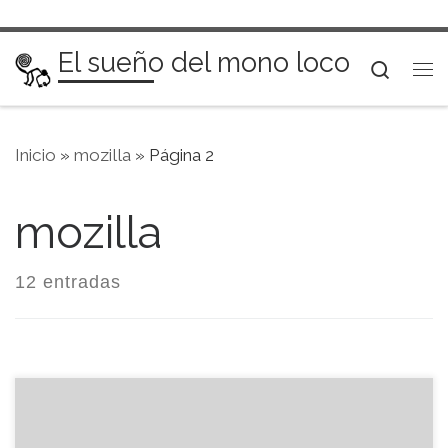
Saltar al contenido
El sueño del mono loco
Searc
Me
Inicio
»
mozilla
»
Página 2
mozilla
12 entradas
Estas son las extensiones que empleo en el
Thunderbird. No están ordenadas de ninguna