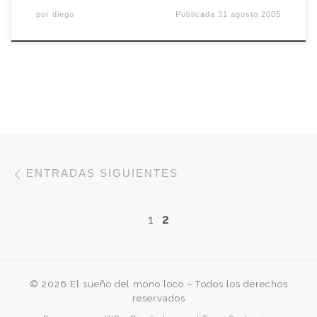
por
diego
Publicada
31 agosto 2005
Navegación de entradas
Entradas siguientes
ENTRADAS SIGUIENTES
1
2
© 2026
El sueño del mono loco
– Todos los derechos
reservados