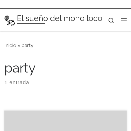
Saltar al contenido
El sueño del mono loco
Searc
Me
Inicio
»
party
party
1 entrada