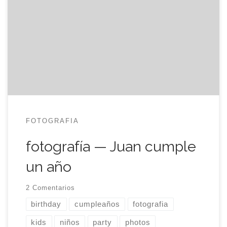
Mi sobrino Juan, elegantemente vestido en su
fiesta de cumpleaños.
FOTOGRAFIA
fotografía — Juan cumple
un año
2 Comentarios
birthday
cumpleaños
fotografia
kids
niños
party
photos