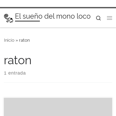
Saltar al contenido
El sueño del mono loco
Searc
Me
Inicio
»
raton
raton
1 entrada
El título es un poco largo, pero es la manera de