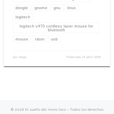
dongle
gnome
gnu
linux
logitech
logitech v470 cordless laser mouse for
bluetooth
mouse
raton
usb
por
diego
Publicada
23 abril 2008
© 2026
El sueño del mono loco
– Todos los derechos