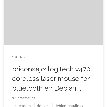
asegurarse de que nadie pierda dos horas (o más)
por no encontrarlo en oráculo. Por supuesto, éste
es un artículo técnico y linuxero. Profanos
abstenerse, puede causar aburrimiento,
somnolencia y caras largas. Al comprar el Mac, lo
primero que […]
SUEÑOS
briconsejo: logitech v470
cordless laser mouse for
bluetooth en Debian …
9 Comentarios
bluetooth
debian
debian gnu/linux