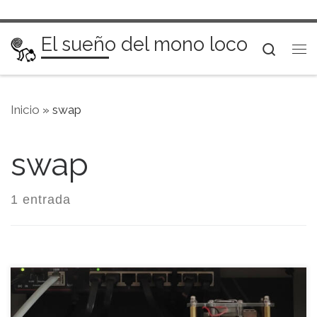
Saltar al contenido
El sueño del mono loco
Searc
Me
Inicio
»
swap
swap
1 entrada
Hace unos meses vi un anuncio en LoboCompras