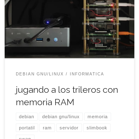
que comentaba que sólo quedaban dos pastillas
de memoria RAM para portátil a un precio tirado y,
sin saber muy bien para qué, las compré. Pensé en
duplicarle a xata (mi computadora SlimBook) sus
16GB que traía de fábrica y ese era […]
DEBIAN GNU/LINUX
INFORMATICA
jugando a los trileros con
memoria RAM
debian
debian gnu/linux
memoria
portatil
ram
servidor
slimbook
swap