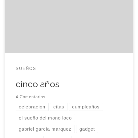
Gabriel García Márquez Soy un tanto despistado,
las cosas como son. De jovenzuelo (lo sigo
siendo, sólo que el envoltorio cada día está más
ajado) llevaba una agenda con todas las tareas
del día, las fiestas y los cumpleaños. Ya en […]
SUEÑOS
cinco años
4 Comentarios
celebracion
citas
cumpleaños
el sueño del mono loco
gabriel garcia marquez
gadget