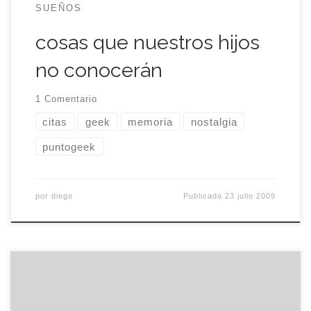
SUEÑOS
cosas que nuestros hijos
no conocerán
1 Comentario
citas
geek
memoria
nostalgia
puntogeek
por
diego
Publicada
23 julio 2009
Quien no tiene memoria, se hace una de papel.