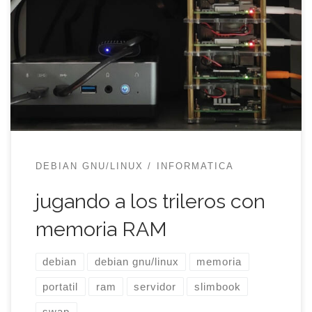
que comentaba que sólo quedaban dos pastillas
de memoria RAM para portátil a un precio tirado y,
sin saber muy bien para qué, las compré. Pensé en
duplicarle a xata (mi computadora SlimBook) sus
16GB que traía de fábrica y ese era […]
DEBIAN GNU/LINUX
INFORMATICA
jugando a los trileros con
memoria RAM
debian
debian gnu/linux
memoria
portatil
ram
servidor
slimbook
swap