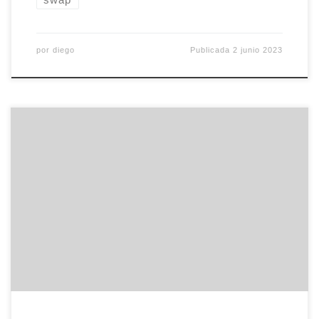
por
diego
Publicada
2 junio 2023
En PuntoGeek han recopilado una lista de cosas
que, probablemente, nuestros hijos (o sobrinos) no
conocerán porque, sencillamente, la tecnología
cambia y evoluciona demasiado rápido. La lista es
bastante extensa, 27 cosas, y bastante geek (sólo
hay que mirar el último punto) pero no deja de
tener su gracia. Si […]