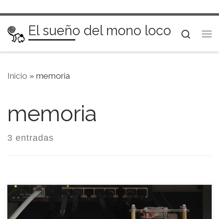
Saltar al contenido
El sueño del mono loco
Searc
Me
Inicio
»
memoria
memoria
3 entradas
Hace unos meses vi un anuncio en LoboCompras