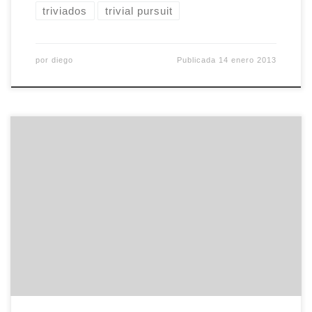
triviados
trivial pursuit
por
diego
Publicada
14 enero 2013
–No hay nadie.Lo dijo en voz baja, para sí mismo,
con vacilación. Se asomó al umbral de la puerta
de la única habitación iluminada del piso, justo
hasta donde alcanzaba la luz y, apoyándose en el
marco, miró primero hacia la izquierda y luego
hacia la derecha, escrutando el pasillo […]