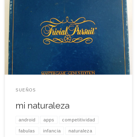
El primer juego que quise con todas mis fuerzas
fue el Trivial Pursuit Edición Genus. Lo llamaba así,
con el nombre completo porque me gustaba
cómo sonaba. Todas aquellas preguntas, todo
aquel saber sintetizado en un combate que no
dependía del físico de los contendientes, me hizo
desear aquel juego […]
SUEÑOS
mi naturaleza
android
apps
competitividad
fabulas
infancia
naturaleza