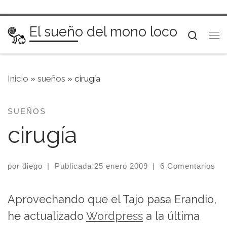
Saltar al contenido
El sueño del mono loco
Searc
Me
Inicio
»
sueños
»
cirugía
SUEÑOS
cirugía
por
diego
|
Publicada
25 enero 2009
|
6 Comentarios
Aprovechando que el Tajo pasa Erandio,
he actualizado
Wordpress
a la última