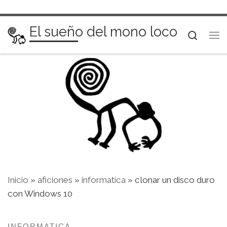
Saltar al contenido
El sueño del mono loco
Searc
Me
Inicio
»
aficiones
»
informatica
»
clonar un disco duro
con Windows 10
INFORMATICA