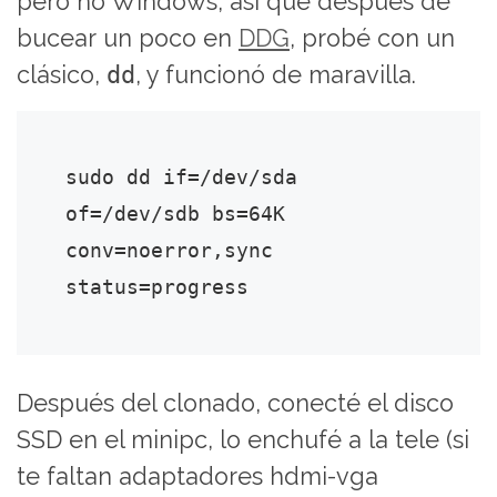
pero no Windows, así que después de
bucear un poco en
DDG
, probé con un
clásico,
dd
, y funcionó de maravilla.
sudo dd if=/dev/sda 
of=/dev/sdb bs=64K 
conv=noerror,sync 
Después del clonado, conecté el disco
SSD en el minipc, lo enchufé a la tele (si
te faltan adaptadores hdmi-vga