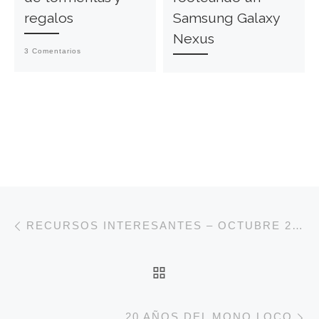
regalos
Samsung Galaxy
Nexus
3 Comentarios
Navegación de entradas
Entrada anterior
RECURSOS INTERESANTES – OCTUBRE 2021
VOLVER A LA LISTA 
E
20 AÑOS DEL MONO LOCO