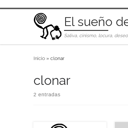
Saltar al contenido
El sueño d
Saliva, cinismo, locura, deseo
Inicio
»
clonar
clonar
2 entradas