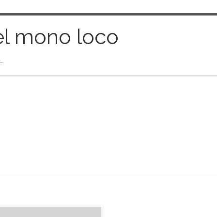
el mono loco
…